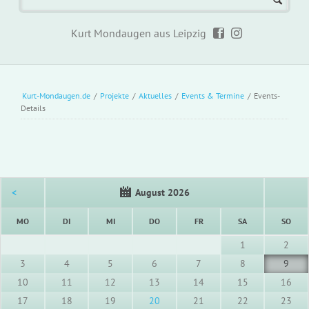
Kurt Mondaugen aus Leipzig
Kurt-Mondaugen.de
/
Projekte
/
Aktuelles
/
Events & Termine
/
Events-
Details
<
August 2026
NTAG
ENSTAG
TTWOCH
NNERSTAG
EITAG
MSTAG
NNT
MO
DI
MI
DO
FR
SA
SO
1
2
3
4
5
6
7
8
9
10
11
12
13
14
15
16
17
18
19
20
21
22
23