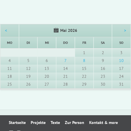
<
Mai 2026
>
NTAG
ENSTAG
TTWOCH
NNERSTAG
EITAG
MSTAG
NNT
MO
DI
MI
DO
FR
SA
SO
1
2
3
4
5
6
7
8
9
10
11
12
13
14
15
16
17
18
19
20
21
22
23
24
25
26
27
28
29
30
31
Navigation
Startseite
Projekte
Texte
Zur Person
Kontakt & more
überspringen