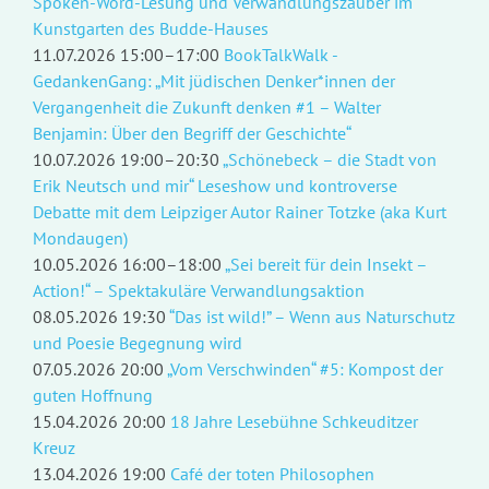
Spoken-Word-Lesung und Verwandlungszauber im
Kunstgarten des Budde-Hauses
11.07.2026 15:00–17:00
BookTalkWalk -
GedankenGang: „Mit jüdischen Denker*innen der
Vergangenheit die Zukunft denken #1 – Walter
Benjamin: Über den Begriff der Geschichte“
10.07.2026 19:00–20:30
„Schönebeck – die Stadt von
Erik Neutsch und mir“ Leseshow und kontroverse
Debatte mit dem Leipziger Autor Rainer Totzke (aka Kurt
Mondaugen)
10.05.2026 16:00–18:00
„Sei bereit für dein Insekt –
Action!“ – Spektakuläre Verwandlungsaktion
08.05.2026 19:30
“Das ist wild!” – Wenn aus Naturschutz
und Poesie Begegnung wird
07.05.2026 20:00
„Vom Verschwinden“ #5: Kompost der
guten Hoffnung
15.04.2026 20:00
18 Jahre Lesebühne Schkeuditzer
Kreuz
13.04.2026 19:00
Café der toten Philosophen