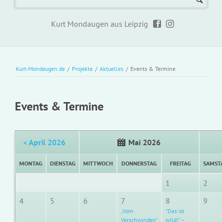
Kurt Mondaugen aus Leipzig
Kurt-Mondaugen.de
/
Projekte
/
Aktuelles
/
Events & Termine
Events & Termine
< April 2026
Mai 2026
MONTAG
DIENSTAG
MITTWOCH
DONNERSTAG
FREITAG
SAMST
1
2
4
5
6
7
8
9
„Vom
“Das ist
Verschwinden“
wild!” –