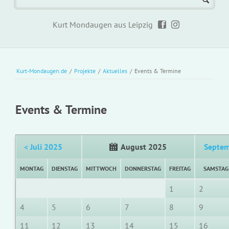
Kurt Mondaugen aus Leipzig
Kurt-Mondaugen.de
/
Projekte
/
Aktuelles
/
Events & Termine
Events & Termine
< Juli 2025
August 2025
Septem
MONTAG
DIENSTAG
MITTWOCH
DONNERSTAG
FREITAG
SAMSTAG
1
2
4
5
6
7
8
9
11
12
13
14
15
16