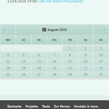
13.04.2026 19:00
Café der toten Philosophen
<
August 2025
>
NTAG
ENSTAG
TTWOCH
NNERSTAG
EITAG
MSTAG
NNT
MO
DI
MI
DO
FR
SA
SO
1
2
3
4
5
6
7
8
9
10
11
12
13
14
15
16
17
18
19
20
21
22
23
24
25
26
27
28
29
30
31
Navigation
Startseite
Projekte
Texte
Zur Person
Kontakt & more