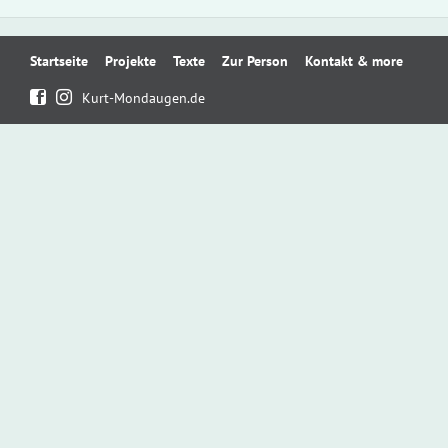
Navigation
Startseite
Projekte
Texte
Zur Person
Kontakt & more
überspringen
Kurt-Mondaugen.de