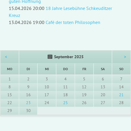
guten Hoffnung
15.04.2026 20:00
18 Jahre Lesebühne Schkeuditzer
Kreuz
13.04.2026 19:00
Café der toten Philosophen
<
September 2025
>
NTAG
ENSTAG
TTWOCH
NNERSTAG
EITAG
MSTAG
NNT
MO
DI
MI
DO
FR
SA
SO
1
2
3
4
5
6
7
8
9
10
11
12
13
14
15
16
17
18
19
20
21
22
23
24
25
26
27
28
29
30