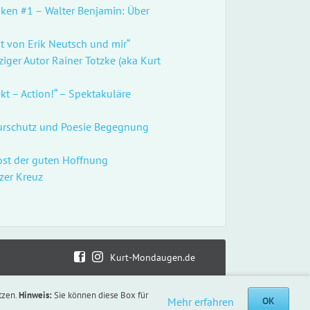
ken #1 – Walter Benjamin: Über
t von Erik Neutsch und mir“
ger Autor Rainer Totzke (aka Kurt
ekt – Action!“ – Spektakuläre
turschutz und Poesie Begegnung
st der guten Hoffnung
zer Kreuz
Kurt-Mondaugen.de
tzen.
Hinweis:
Sie können diese Box für
Mehr erfahren
OK