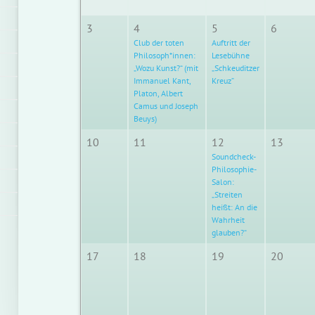
3
4
5
6
Club der toten
Auftritt der
Philosoph*innen:
Lesebühne
„Wozu Kunst?“ (mit
„Schkeuditzer
Immanuel Kant,
Kreuz”
Platon, Albert
Camus und Joseph
Beuys)
10
11
12
13
Soundcheck-
Philosophie-
Salon:
„Streiten
heißt: An die
Wahrheit
glauben?“
17
18
19
20
G