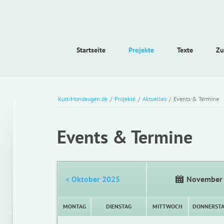
Navigation
Startseite
Projekte
Texte
Zu
überspringen
Kurt-Mondaugen.de
/
Projekte
/
Aktuelles
/
Events & Termine
Events & Termine
< Oktober 2025
November
MONTAG
DIENSTAG
MITTWOCH
DONNERST