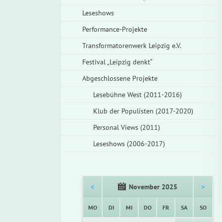
Leseshows
Performance-Projekte
Transformatorenwerk Leipzig e.V.
Festival „Leipzig denkt“
Abgeschlossene Projekte
Lesebühne West (2011-2016)
Klub der Populisten (2017-2020)
Personal Views (2011)
Leseshows (2006-2017)
<
November 2025
>
NTAG
ENSTAG
TTWOCH
NNERSTAG
EITAG
MSTAG
NNTA
MO
DI
MI
DO
FR
SA
SO