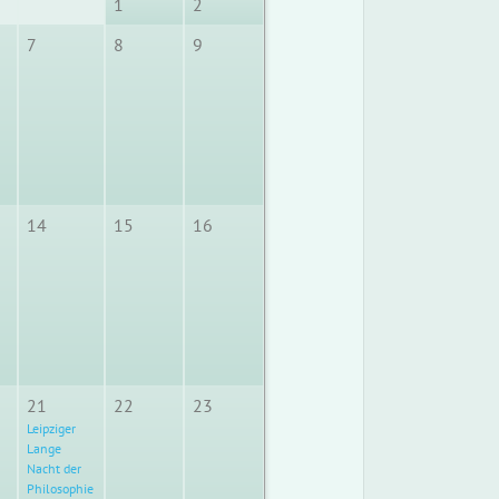
1
2
7
8
9
14
15
16
21
22
23
Leipziger
Lange
Nacht der
Philosophie