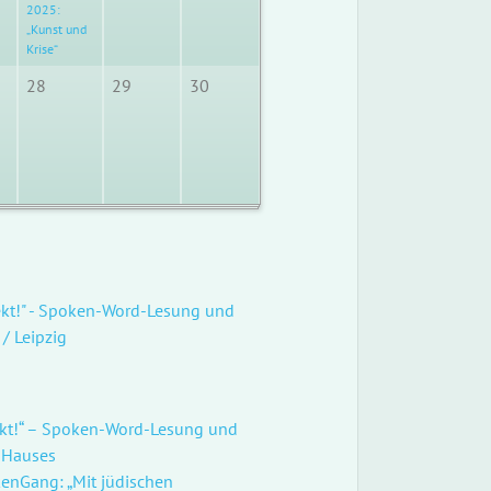
2025:
„Kunst und
Krise“
28
29
30
nsekt!" - Spoken-Word-Lesung und
/ Leipzig
nsekt!“ – Spoken-Word-Lesung und
-Hauses
enGang: „Mit jüdischen