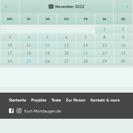
<
November 2025
>
NTAG
ENSTAG
TTWOCH
NNERSTAG
EITAG
MSTAG
NNT
MO
DI
MI
DO
FR
SA
SO
1
2
3
4
5
6
7
8
9
10
11
12
13
14
15
16
17
18
19
20
21
22
23
24
25
26
27
28
29
30
Navigation
Startseite
Projekte
Texte
Zur Person
Kontakt & more
überspringen
Kurt-Mondaugen.de