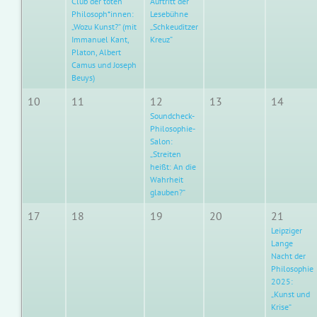
Club der toten
Auftritt der
Philosoph*innen:
Lesebühne
„Wozu Kunst?“ (mit
„Schkeuditzer
Immanuel Kant,
Kreuz”
Platon, Albert
Camus und Joseph
Beuys)
10
11
12
13
14
Soundcheck-
Philosophie-
Salon:
„Streiten
heißt: An die
Wahrheit
glauben?“
17
18
19
20
21
Leipziger
Lange
Nacht der
Philosophie
2025:
„Kunst und
Krise“